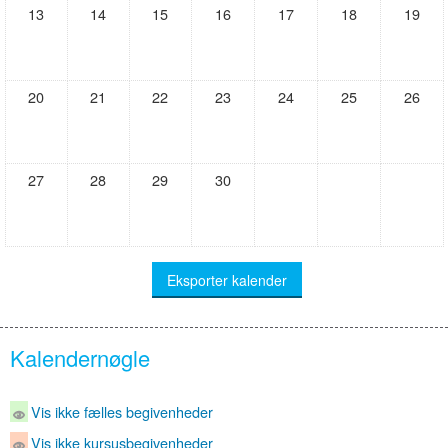
13
14
15
16
17
18
19
20
21
22
23
24
25
26
27
28
29
30
Kalendernøgle
Vis ikke fælles begivenheder
Vis ikke kursusbegivenheder