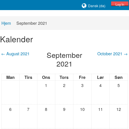
Log In
Dansk ‎(da)‎
Hjem
September 2021
Kalender
September
←
August 2021
October 2021
→
2021
Man
Tirs
Ons
Tors
Fre
Lør
Søn
1
2
3
4
5
6
7
8
9
10
11
12