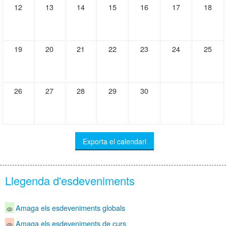
12
13
14
15
16
17
18
19
20
21
22
23
24
25
26
27
28
29
30
Llegenda d'esdeveniments
Amaga els esdeveniments globals
Amaga els esdeveniments de curs