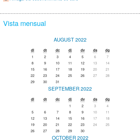
Vista mensual
AUGUST 2022
dl
dt
dc
dj
dv
ds
dg
1
2
3
4
5
6
7
8
9
10
11
12
13
14
15
16
17
18
19
20
21
22
23
24
25
26
27
28
29
30
31
SEPTEMBER 2022
dl
dt
dc
dj
dv
ds
dg
1
2
3
4
5
6
7
8
9
10
11
12
13
14
15
16
17
18
19
20
21
22
23
24
25
26
27
28
29
30
OCTOBER 2022