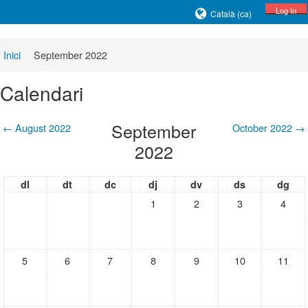
Log In
Català ‎(ca)‎
Inici
September 2022
Calendari
September
←
August 2022
October 2022
→
2022
dl
dt
dc
dj
dv
ds
dg
1
2
3
4
5
6
7
8
9
10
11