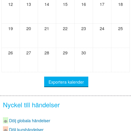
12
13
14
15
16
17
18
19
20
21
22
23
24
25
26
27
28
29
30
Nyckel till händelser
Dölj globala händelser
Dölj kurshändelser