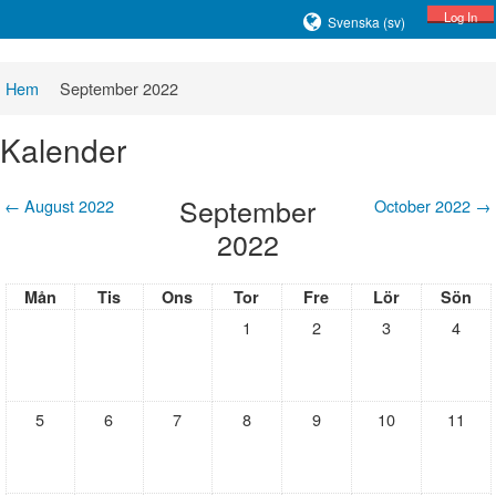
Log In
Svenska ‎(sv)‎
Hem
September 2022
Kalender
September
←
August 2022
October 2022
→
2022
Mån
Tis
Ons
Tor
Fre
Lör
Sön
1
2
3
4
5
6
7
8
9
10
11